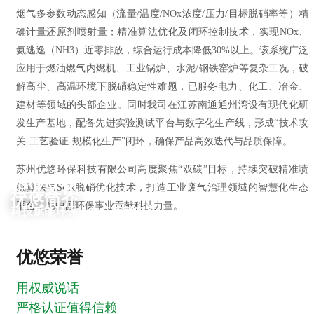
烟气多参数动态感知（流量/温度/NOx浓度/压力/目标脱硝率等）精
确计量还原剂喷射量；精准算法优化及闭环控制技术，实现NOx、
氨逃逸（NH3）近零排放，综合运行成本降低30%以上。该系统广泛
应用于燃油燃气内燃机、工业锅炉、水泥/钢铁窑炉等复杂工况，破
解高尘、高温环境下脱硝稳定性难题，已服务电力、化工、冶金、
建材等领域的头部企业。同时我司在江苏南通通州湾设有现代化研
发生产基地，配备先进实验测试平台与数字化生产线，形成“技术攻
关-工艺验证-规模化生产”闭环，确保产品高效迭代与品质保障。
苏州优悠环保科技有限公司高度聚焦“双碳”目标，持续突破精准喷
企业文化
氨算法与SCR脱硝优化技术，打造工业废气治理领域的智慧化生态
优悠简介
平台，为中国环保事业贡献科技力量。
科技赋能环保，责任铸就未来。
优悠荣誉
用权威说话
严格认证值得信赖