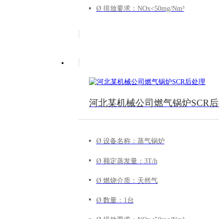
Ø 排放要求：NOx<50mg/Nm³
河北某机械公司燃气锅炉SCR
Ø 设备名称：蒸气锅炉
Ø 额定蒸发量：3T/h
Ø 燃烧介质：天然气
Ø 数量：1台