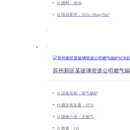
Ø 燃料：柴油
Ø 排放要求：NOx<30mg/Nm³
苏州新区某玻璃管道公司燃气锅
Ø 设备名称：蒸气锅炉
Ø 额定蒸发量：4T/h
Ø 燃烧介质：天燃气
Ø 数量：2台