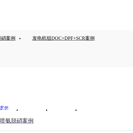
脱硝案例
发电机组DOC+DPF+SCR案例
氧化型催化转换器DOC
发电机组DOC+DPF+SCR案例
程案例
优悠动态
关于优悠
联系我们
准喷氨脱硝案例