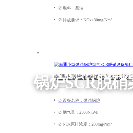
Ø 燃料：柴油
Ø 排放要求：NOx<30mg/Nm³
锅炉SCR脱硝
南通小型燃油锅炉烟气SCR脱
Ø 设备名称：燃油锅炉
Ø 烟气量：2500Nm³/h
Ø NOx原排浓度：200mg/Nm³