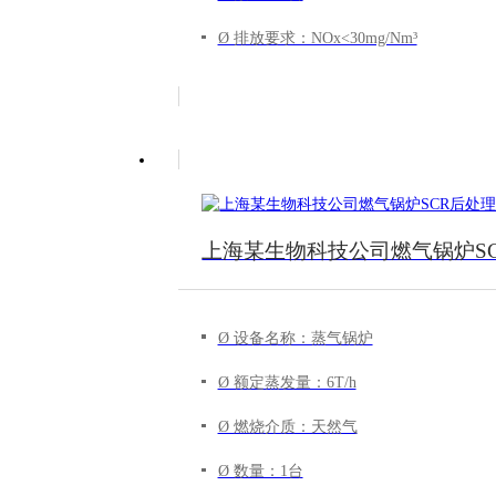
Ø 排放要求：NOx<30mg/Nm³
上海某生物科技公司燃气锅炉S
Ø 设备名称：蒸气锅炉
Ø 额定蒸发量：6T/h
Ø 燃烧介质：天然气
Ø 数量：1台