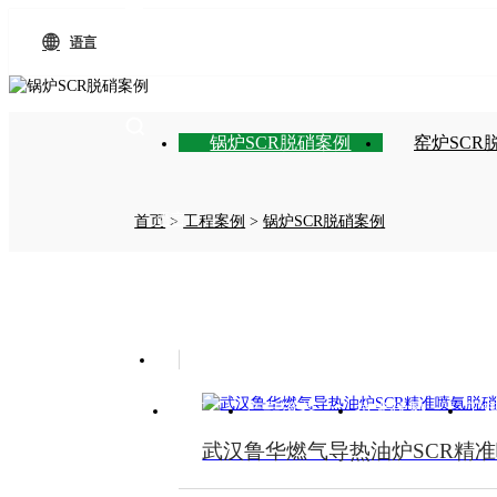
语言
锅炉SCR脱硝案例
窑炉SCR
语言
首页
>
工程案例
>
锅炉SCR脱硝案例
13912738403
首页
产品设备
技术优势
工
武汉鲁华燃气导热油炉SCR精