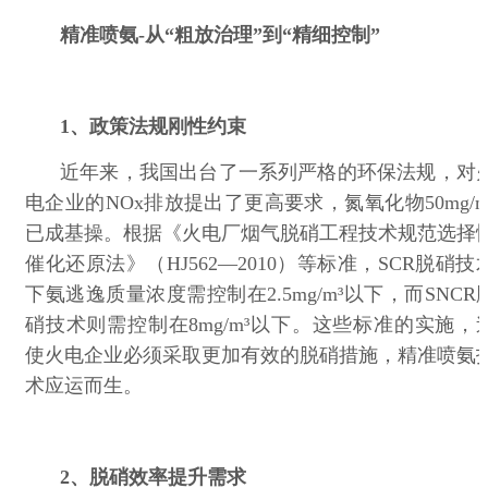
精准喷氨
-
从
“
粗放治理
”
到
“
精细控制
”
1、政策法规刚性约束
近年来，我国出台了一系列严格的环保法规，对
电企业的
NOx
排放提出了更高要求，氮氧化物
50mg/m
已成基操。根据《火电厂烟气脱硝工程技术规范选择
催化还原法》（
HJ562—2010
）等标准，
SCR
脱硝技
下氨逃逸质量浓度需控制在
2.5mg/m³
以下，而
SNCR
硝技术则需控制在
8mg/m³
以下。这些标准的实施，
使火电企业必须采取更加有效的脱硝措施，精准喷氨
术应运而生。
2、脱硝效率提升需求